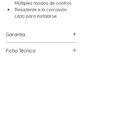
Múltiples modos de control.
Resistente a la corrosión. 
Listo para instalarse
Garantía
2 años
Ficha Técnica
Ver
Modelo
F-DRIVESOLARMP
Compartir
Compartir
Copiar link
Contáctanos
Haz clic aquí o contáctanos a través
de nuestras redes sociales, por