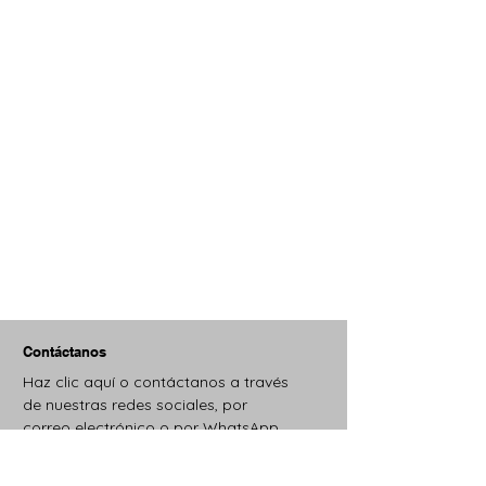
Contáctanos
Haz clic aquí o contáctanos a través
de nuestras redes sociales, por
correo electrónico o por WhatsApp.
Estaremos contentos de atenderte.