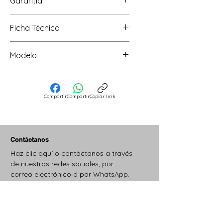
Garantía
2 años en compresor
Ficha Técnica
Ver
Modelo
EKX-M2-INVERTER
Compartir
Compartir
Copiar link
Contáctanos
Haz clic aquí o contáctanos a través
de nuestras redes sociales, por
correo electrónico o por WhatsApp.
Estaremos contentos de atenderte.
Youtube
Instagram