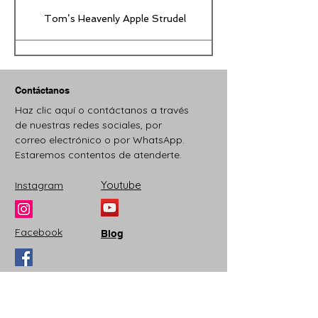
Tom’s Heavenly Apple Strudel
Joe’s Divine Butter Tarts
Contáctanos
Haz clic aquí o contáctanos a través
de nuestras redes sociales, por
correo electrónico o por WhatsApp.
Estaremos contentos de atenderte.
Youtube
Instagram
Facebook
Blog
Dirección
Tenancingo, Estado de México